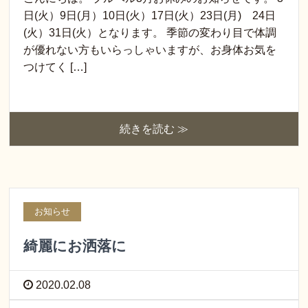
日(火）9日(月）10日(火）17日(火）23日(月) 24日
(火）31日(火）となります。 季節の変わり目で体調
が優れない方もいらっしゃいますが、お身体お気を
つけてく […]
続きを読む ≫
お知らせ
綺麗にお洒落に
2020.02.08