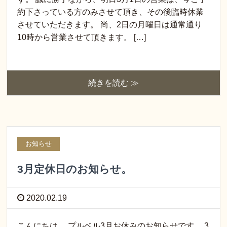
約下さっている方のみさせて頂き、その後臨時休業
させていただきます。 尚、2日の月曜日は通常通り
10時から営業させて頂きます。 […]
続きを読む ≫
お知らせ
3月定休日のお知らせ。
2020.02.19
こんにちは。 プルベル3月お休みのお知らせです。 3