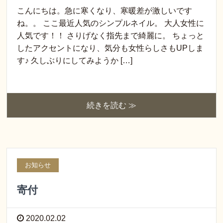
こんにちは。急に寒くなり、寒暖差が激しいです
ね。。 ここ最近人気のシンプルネイル。 大人女性に
人気です！！ さりげなく指先まで綺麗に。 ちょっと
したアクセントになり、気分も女性らしさもUPしま
す♪ 久しぶりにしてみようか […]
続きを読む ≫
お知らせ
寄付
2020.02.02